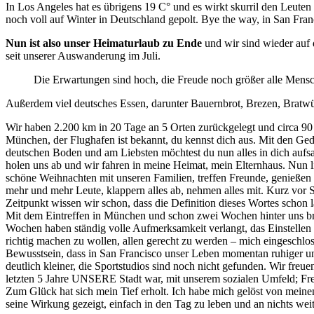
In Los Angeles hat es übrigens 19 C° und es wirkt skurril den Leuten
noch voll auf Winter in Deutschland gepolt. Bye the way, in San Fra
Nun ist also unser Heimaturlaub zu Ende
und wir sind wieder auf 
seit unserer Auswanderung im Juli.
Die Erwartungen sind hoch, die Freude noch größer alle Mensc
Außerdem viel deutsches Essen, darunter Bauernbrot, Brezen, Bratwürs
Wir haben 2.200 km in 20 Tage an 5 Orten zurückgelegt und circa 90 
München, der Flughafen ist bekannt, du kennst dich aus. Mit den Ged
deutschen Boden und am Liebsten möchtest du nun alles in dich aufsa
holen uns ab und wir fahren in meine Heimat, mein Elternhaus. Nun l
schöne Weihnachten mit unseren Familien, treffen Freunde, genießen 
mehr und mehr Leute, klappern alles ab, nehmen alles mit. Kurz vor S
Zeitpunkt wissen wir schon, dass die Definition dieses Wortes schon 
Mit dem Eintreffen in München und schon zwei Wochen hinter uns bricht
Wochen haben ständig volle Aufmerksamkeit verlangt, das Einstellen 
richtig machen zu wollen, allen gerecht zu werden – mich eingeschloss
Bewusstsein, dass in San Francisco unser Leben momentan ruhiger und
deutlich kleiner, die Sportstudios sind noch nicht gefunden. Wir fre
letzten 5 Jahre UNSERE Stadt war, mit unserem sozialen Umfeld; Freun
Zum Glück hat sich mein Tief erholt. Ich habe mich gelöst von meine
seine Wirkung gezeigt, einfach in den Tag zu leben und an nichts we