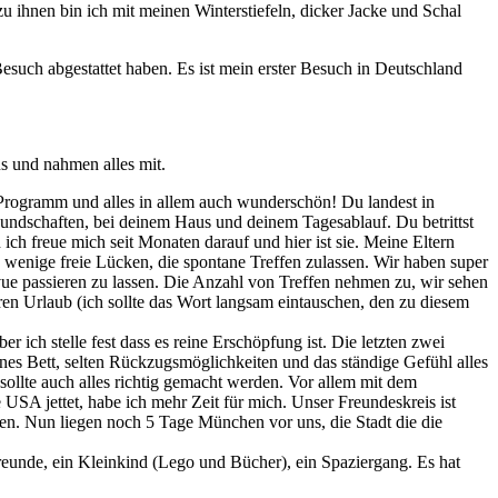
u ihnen bin ich mit meinen Winterstiefeln, dicker Jacke und Schal
uch abgestattet haben. Es ist mein erster Besuch in Deutschland
us und nahmen alles mit.
 Programm und alles in allem auch wunderschön! Du landest in
eundschaften, bei deinem Haus und deinem Tagesablauf. Du betrittst
ch freue mich seit Monaten darauf und hier ist sie. Meine Eltern
 wenige freie Lücken, die spontane Treffen zulassen. Wir haben super
vue passieren zu lassen. Die Anzahl von Treffen nehmen zu, wir sehen
ren Urlaub (ich sollte das Wort langsam eintauschen, den zu diesem
 ich stelle fest dass es reine Erschöpfung ist. Die letzten zwei
nes Bett, selten Rückzugsmöglichkeiten und das ständige Gefühl alles
 sollte auch alles richtig gemacht werden. Vor allem mit dem
SA jettet, habe ich mehr Zeit für mich. Unser Freundeskreis ist
nen. Nun liegen noch 5 Tage München vor uns, die Stadt die die
reunde, ein Kleinkind (Lego und Bücher), ein Spaziergang. Es hat