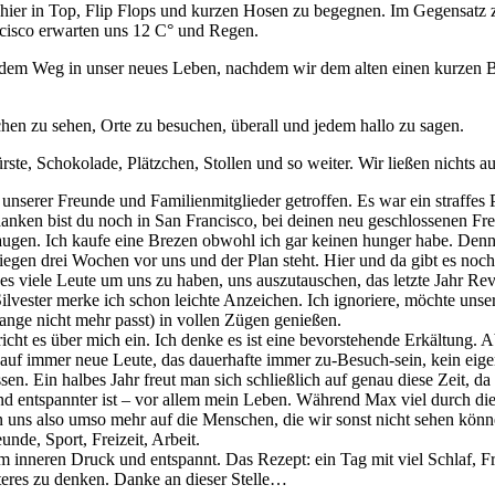
 hier in Top, Flip Flops und kurzen Hosen zu begegnen. Im Gegensatz z
ncisco erwarten uns 12 C° und Regen.
dem Weg in unser neues Leben, nachdem wir dem alten einen kurzen Bes
hen zu sehen, Orte zu besuchen, überall und jedem hallo zu sagen.
te, Schokolade, Plätzchen, Stollen und so weiter. Wir ließen nichts a
unserer Freunde und Familienmitglieder getroffen. Es war ein straffes
anken bist du noch in San Francisco, bei deinen neu geschlossenen Fr
ugen. Ich kaufe eine Brezen obwohl ich gar keinen hunger habe. Denn i
iegen drei Wochen vor uns und der Plan steht. Hier und da gibt es noch
es viele Leute um uns zu haben, uns auszutauschen, das letzte Jahr Re
ilvester merke ich schon leichte Anzeichen. Ich ignoriere, möchte unse
lange nicht mehr passt) in vollen Zügen genießen.
 es über mich ein. Ich denke es ist eine bevorstehende Erkältung. Aber
auf immer neue Leute, das dauerhafte immer zu-Besuch-sein, kein eige
en. Ein halbes Jahr freut man sich schließlich auf genau diese Zeit, da
 entspannter ist – vor allem mein Leben. Während Max viel durch die U
uen uns also umso mehr auf die Menschen, die wir sonst nicht sehen kön
de, Sport, Freizeit, Arbeit.
m inneren Druck und entspannt. Das Rezept: ein Tag mit viel Schlaf, F
iteres zu denken. Danke an dieser Stelle…